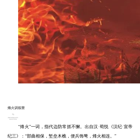
烽火训练营
“烽火”一词，指代边防常抓不懈。出自汉·荀悦《汉纪·宣帝
纪三》：“部曲相保，堑垒木樵，便兵饰弩，烽火相连。”