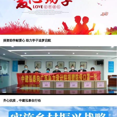
泓泰党支部党员及入党积极分子集中学
习了习近平总书记在二十大上的重要讲
话精神，进一步激励党员坚定理想信
念。
重温誓词忆初心
捐资助学献爱心 助力学子追梦启航
“我志愿加入中国共产党，拥护党的
纲领......”
高举右拳，全体党员、入党积极分子
用铿锵有力的声音，庄严宣读了入党誓
词，党员们重温的不仅仅是一字一句的
誓词内容，更是作为一名光荣的中国共
产党员的初心使命。
齐心抗疫，中建泓泰在行动
争创先锋谈分享
中建泓泰党支部自2022年起创立“党
员先锋岗”，以“岗”注入动力、以“岗”激