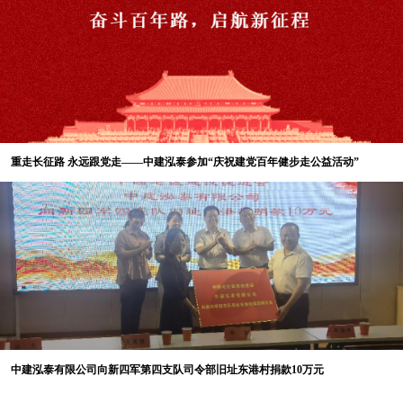
产党人的初心使命、忠诚担当和为民情
怀，在今后的工作中进一步坚定信仰信
念、增强历史主动，踔厉奋发、勇毅前
行。
精神的火炬，代代相传；精神的托
重走长征路 永远跟党走——中建泓泰参加“庆祝建党百年健步走公益活动”
举，永远向上。
通过系列主题党日活动，让全体党员
进一步保持昂扬斗志，充分发扬先锋模
范带头作用，以更加饱满的热情和更加
务实的工作作风，为公司高质量发展新
篇章贡献力量。新征程上，中建泓泰会
传承弘扬伟大建党精神，以党建为引
领，不断创新发展，继续为祖国的美好
未来添砖加瓦，为新时代的开拓贡献力
量。
中建泓泰有限公司向新四军第四支队司令部旧址东港村捐款10万元