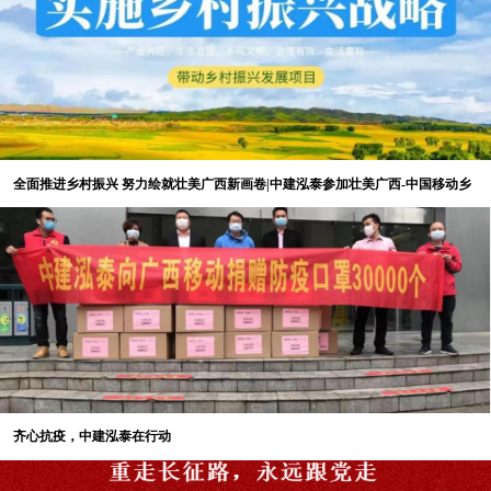
发活力、以“岗”提升能力。本次党日活
动，各党小组派代表结合自身工作、学
习、生活情况和在“党员先锋岗”岗位上
的收获、感悟和与会人员进行了交流分
享，追忆入党初心、分享入党故事，并
表示今后必会充分发挥党员先锋模范作
用，主动担当作为，积极履行岗位职
全面推进乡村振兴 努力绘就壮美广西新画卷|中建泓泰参加壮美广西-中国移动乡
责，为中建泓泰高质量发展注入“红色力
村振兴捐赠仪式
量”。
红色观影缅先烈
《长津湖》是当下热播的一部优秀爱
国主义题材电影，参加观影活动的党员
无不为影片所展现的伟大爱国主义情怀
和坚定的革命精神所感动。大家纷纷表
示，没有共产党、没有革命烈士，就没
齐心抗疫，中建泓泰在行动
有新中国，通过本次红色观影活动，深
刻铭记先辈的英雄事迹，缅怀老一辈共