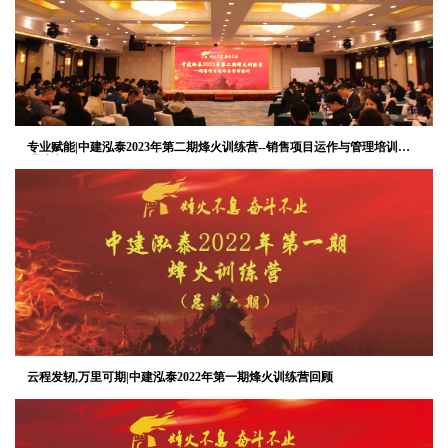
专业赋能|中建泓泰2023年第二期烽火训练营--销售项目运作与管理培训圆
满结束
云程发轫,万里可期|中建泓泰2022年第一期烽火训练营回顾