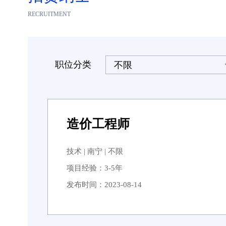
知识成果转化。冠军小组的产出，员工们深刻认识到执行力不仅是个人能力的
RECRUITMENT
体现，更是团队协作与战略目标实现的关键驱动力。
烽火不息，奋斗不止！
在竞争日益激烈的市场环境中，高效的执行力是每个员工必备的核心竞争
力，也是企业将战略目标转化为实际成果的关键。不断提升执行力，让高效执
职位分类
不限
行成为中建泓泰人的DNA，将目标转化为实实在在的业绩成果和工作结果，让
我们以行动诠释责任，用结果彰显担当，向着卓越的未来奋勇拼搏，共创中建
泓泰更加辉煌的明天！
造价工程师
技术
|
南宁
|
不限
项目经验：
3-5年
发布时间：
2023-08-14
岗位职责: