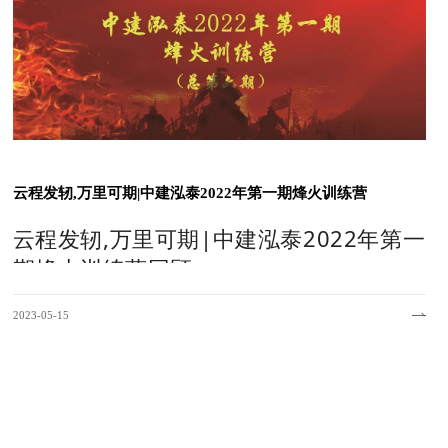
学习大客户营销智慧，进一步提高市场敏锐性，提升沟通技能、服务水平
训邀请到了有着20年销售实战经验的高级讲师，从理论到实操，从实际
成员认真聆听，积极参与，踊跃发言，课堂氛围活跃而融洽。同时，各组
激烈的社会？只有通过不断学习、提升自我，并持续为企业创造价值，提
云程发轫,万里可期|中建泓泰2022年第一期烽火训练营
所思运用到实际工作中去，把学习成效转化为工作实效，不负公司，不负团
云程发轫,万里可期|中建泓泰2022年第一
期烽火训练营回顾
2023-05-15
烽火训练营
“烽火”一词，指代边防常抓不懈。出自汉·荀悦《汉纪·宣帝纪