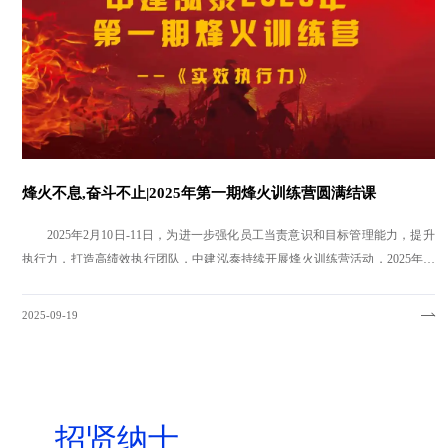
烽火不息,奋斗不止|2025年第一期烽火训练营圆满结课
2025年2月10日-11日，为进一步强化员工当责意识和目标管理能力，提升
执行力，打造高绩效执行团队，中建泓泰持续开展烽火训练营活动，2025年第
一期（总第十期）烽火训练营——《实效执行力》正式开班，公司总部成员及
培训特邀知名组织效能提升讲师担任主讲，培训过程中，讲师通过情景案
部分省外分公司人员共300余人积极报名参加了本次培训。
例分析、行业对标等生动形式，深度剖析了执行力不足的底层逻辑，帮助学员
2025-09-19
们从根本上理解执行力提升的难点和痛点。同时，讲师还引导学员建立了从战
课堂精彩回顾
略理解到落地执行的全流程思维框架，使学员们能够在工作中更加高效地执行
为学员激发学习热情，提升团队凝聚力，本次培训班学员共分成 10 个小
战略，将目标转化为实际成果。
组，采用小组PK积分制，通过课堂表现、学习成果、分析汇报等多维度进行综
合考评，让学员置身于项目中，从自身工作角度出发更深层次的掌握课程内容
在为期两天的培训后，评选出了1个展现卓越执行力的优秀冠军小组，这
招贤纳士
的逻辑结构。
一成果不仅彰显了团队间的默契配合与高效行动，也极大地提升了此次培训的