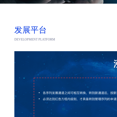
发展平台
DEVELOPMENT PLATFORM