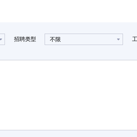
更好地服务客户并有效提升客户满意度，打造服务水平高、专
业能力强的高效团队，中建泓泰持续开展烽火训练营活动，
2023年第二期烽火训练营——销售项目运作与管理培训正式开
班，来自各分公司、事业部的市场岗及中高层管理干部，共
120余人积极报名参加了本次培训。
招聘类型
不限
本次培训邀请到了EMN企业管理高级讲师担任主讲老师，
从理论到实操，从实际案例到现场分析，转换思维，以客户为
中心，想客户所想，急客户所急，强化业务基础，提升服务能
力， 以优质服务和专业素养赢得顾客口碑。内容精细，深度探
究，为学员提供了一场知识的盛宴。
课堂精彩回顾