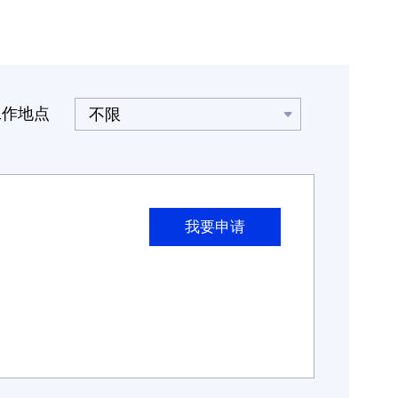
三》：“部曲相保，堑垒木樵，便兵饰弩，烽火相连。”
烽火训练营是中建泓泰对内输出文化力量、赋能管理人员核心
能力的重要培训体系之一，予以烽火命名，意在
将中建泓泰团队塑
造为更专业、高效、强行动力的优质代表。
工作地点
不限
2022年7月18日，公司安排在半年度工作会议后，开展2022
年第一期（总第六期）烽火训练营，公司各分公司、事业部、专
业管理中心中高层管理人员、公司各销售岗约70余人参加了本次
培训。
我要申请
本次培训的重点在于，对公司成熟业务的再次深入学习和探
讨，针对现实存在的问题进行分析，学习新的问题解决思路，探
讨新的业务运营与合作模式；对公司新业务的学习和普及，了解
新业务的运作模式，使销售岗得到更多提升业绩的渠道，使管理
人员和跨部门之间减少沟通壁垒、提升协作效率；对公司各业务
对外销售形象的统一培训，以及解读近期重要管理改革措施及行