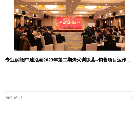
收更多新知识。
本次培训的重点在于
高效团队。同时，本次培
在授课过程中，各组
如何立足于当下竞争
专业赋能|中建泓泰2023年第二期烽火训练营--销售项目运作与
们会将本次培训中的所学
管理培训
2023-05-15
中建泓泰一直坚持人才强企战略，提倡日益精进，终身学习！
2023年1月31日，为加快人才队伍的培养建设，进一步提
高市场敏锐性，提升沟通技能、服务水平，提高团队执行力，