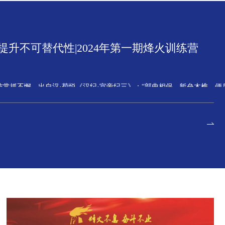
升不可替代性|2024年第一期烽火训练营
防常抓不懈。出自汉·荀悦《汉纪·宣帝纪三》：“部曲相保，堑垒木樵，便
泰对内输出文化力量、赋能中基层人员核心能力的重要培训体系之一，予
术化时代下，企业的适应速度必须跟上市场步伐，没有通过不断学习做到
的生存法则。
职场核心竞争力的重要利器，中建泓泰一直坚持人才强企战略，提倡日益
应付”，而是需要靠自己争取而来的荣誉和机会，从争取而来的培训机会中
养建设，增强企业的核心竞争力，更好的服务于客户，中建泓泰组织开展20
，经过对报名员工的评估筛选，本次课程学习共有26名学员参与培训，